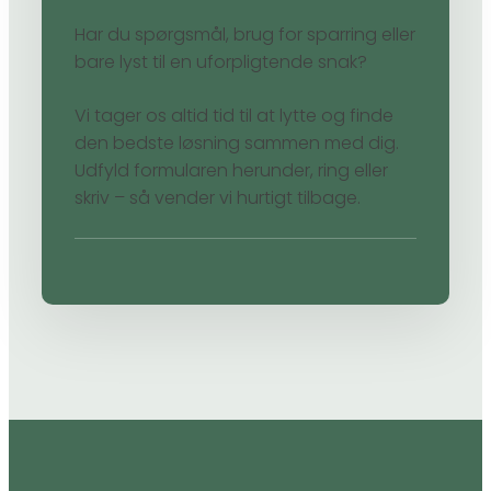
Har du spørgsmål, brug for sparring eller
bare lyst til en uforpligtende snak?
Vi tager os altid tid til at lytte og finde
den bedste løsning sammen med dig.
Udfyld formularen herunder, ring eller
skriv – så vender vi hurtigt tilbage.