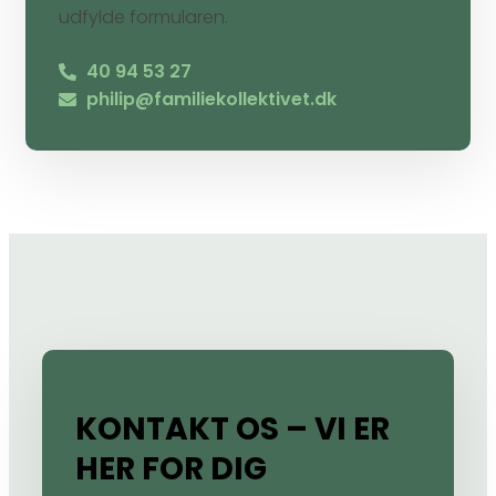
udfylde formularen.
40 94 53 27
philip@familiekollektivet.dk
KONTAKT OS – VI ER
HER FOR DIG