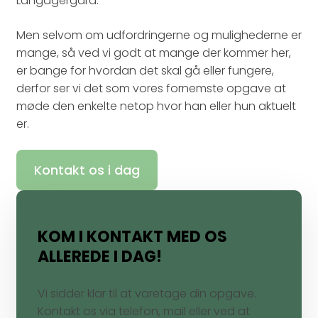
Langagergård.
Men selvom om udfordringerne og mulighederne er
mange, så ved vi godt at mange der kommer her,
er bange for hvordan det skal gå eller fungere,
derfor ser vi det som vores fornemste opgave at
møde den enkelte netop hvor han eller hun aktuelt
er.
Kontakt os i dag
KOM I KONTAKT MED OS
ALLEREDE I DAG!
Vi sidder klar til at varetage din opgave.
Kontakt os via telefon, mail eller ved at