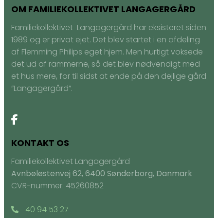
OM FAMILIEKOLLEKTIVET LANGAGERGÅRD
Familiekollektivet Langagergård har eksisteret siden
1989 og er privat ejet. Det blev startet i en afdeling
af Flemming Philips eget hjem. Men hurtigt voksede
det ud af rammerne, så det blev nødvendigt med
et hus mere, for til sidst at ende på den dejlige gård
”Langagergård”.
KONTAKT OS
Familiekollektivet Langagergård
Avnbøløstenvej 62, 6400 Sønderborg, Danmark
CVR-nummer: 45260852
40 94 53 27